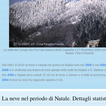
La vetta dei Campo dei Fiori dal vialone delle Cappelle il 27 Dicembre 2004 con
Natale. Foto G.Ravelli.
Dal 1967 al 2010 la neve è caduta nel giorno di Natale solo nel
2000
e nel
200
2008
si è verificata una bufera di neve gelata nella notte tra Natale e S. Stefano co
Nel
2000
a Natale sono caduti 22-25 cm di neve a Varese e in tutta la provinci
2004
invece la neve ha raggiunto appena 4 cm.
La neve nel periodo di Natale. Dettagli statist