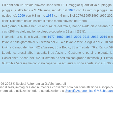
Gli anni con un Natale piovoso sono stati 12. Il maggior quantitativo di pioggi
pioggia (e altrettanti a S. Stefano), seguito dal
1973
con 17 mm di pioggia, se
nevischio),
2009
con 6.3 mm e
1974
con 4 mm. Nel 1976,1995,1997,1996,2002, 2
effetti Dicembre risulta essere il mese meno piovoso dell'anno.
Nel giorno di Natale ben 23 anni (41% del totale) hanno avuto cielo sereno o p
casi (20%) e cielo molto nuvoloso o coperto in 22 anni (39%).
Il favonio ha soffiato 8 volte (nel
1977
,
1980
,
1988
,
2009
,
2011
,
2012
,
2019
e n
favonio nella giornata di S. Stefano del 2014 e favonio forte la vigilia del 2018 co
km/h a Campo dei Fiori, 62 a Varese, 85 a Bodio, 73 a Tradate, 76 a Ranco, 5
Leggiuno, grossi alberi abbattuti ad Azzio e Casbeno e persino piegata l
Castellanza. Anche nel 2020 il favonio ha soffiato con grande intensità (111 km/
65 km/h a Varese) ma con cielo coperto. Le schiarite si sono aperte solo a S. Stef
96-2022 © Società Astronomica G.V.Schiaparelli:
uso di testi, immagini e dati numerici è consentito solo per consultazione e scopo p
r ogni altro utilizzo richiedere autorizzazione a:
Società Astronomica G.V.Schiapare