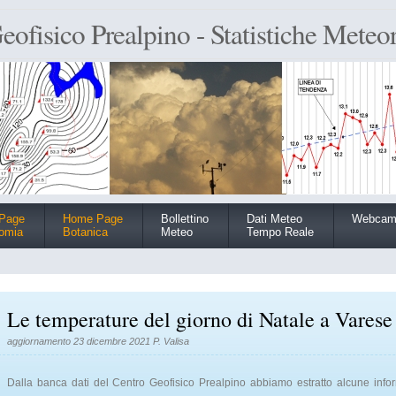
eofisico Prealpino - Statistiche Meteo
Page
Home Page
Bollettino
Dati Meteo
Webca
omia
Botanica
Meteo
Tempo Reale
Le temperature del giorno di Natale a Vares
aggiornamento 23 dicembre 2021 P. Valisa
Dalla banca dati del Centro Geofisico Prealpino abbiamo estratto alcune inform