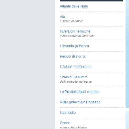
Atlante delle Nubi
Afa
e indice di calore
Inversioni Termiche
e inquinamento invernale
Il favonio (o foehn)
Periodi di siccita
I cicloni mediterranei
Scala di Beaufort
della velocita' dal vento
Le Precipitazioni colorate
Ritiro ghiacciaio Hohsand
Il gelicidio
Ozono
e smog fotochimico