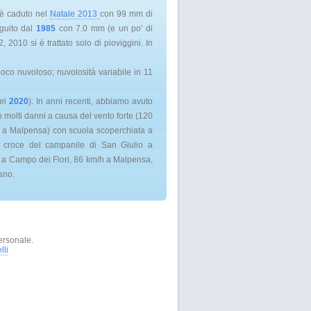
a è caduto nel
Natale 2013
con 99 mm di
guito dal
1985
con 7.0 mm (e un po' di
010 si è trattato solo di pioviggini. In
oco nuvoloso; nuvolosità variabile in 11
el
2020
). In anni recenti, abbiamo avuto
n molti danni a causa del vento forte (120
9 a Malpensa) con scuola scoperchiata a
a croce del campanile di San Giulio a
h a Campo dei Fiori, 86 km/h a Malpensa,
ano.
ersonale.
lli