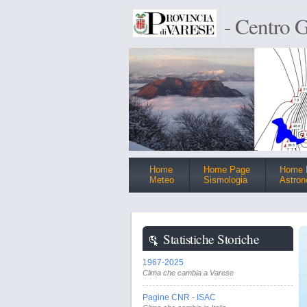
- Centro G
Home
Home Page
Home 
Meteo
Sismologia
Astron
Statistiche Storiche
1967-2025
Clima che cambia a Varese
Pagine CNR - ISAC