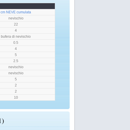
cm NEVE cumulata
nevischio
22
4
bufera di nevischio
0.5
4
5
2.5
nevischio
nevischio
5
2
2
10
1)