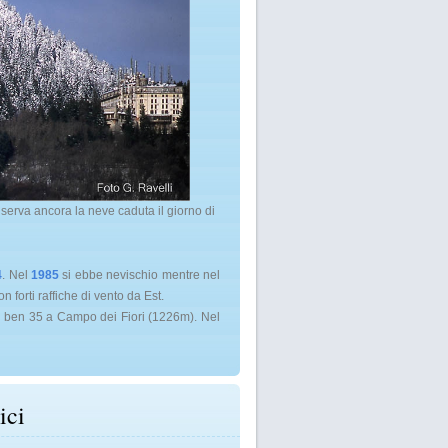
serva ancora la neve caduta il giorno di
4
. Nel
1985
si ebbe nevischio mentre nel
n forti raffiche di vento da Est.
a, ben 35 a Campo dei Fiori (1226m). Nel
ici