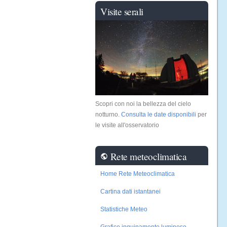
Visite serali
Scopri con noi la bellezza del cielo
notturno.
Consulta le date disponibili
per
le visite all'osservatorio
Rete meteoclimatica
public
Home Rete Meteoclimatica
Cartina dati istantanei
Statistiche Meteo