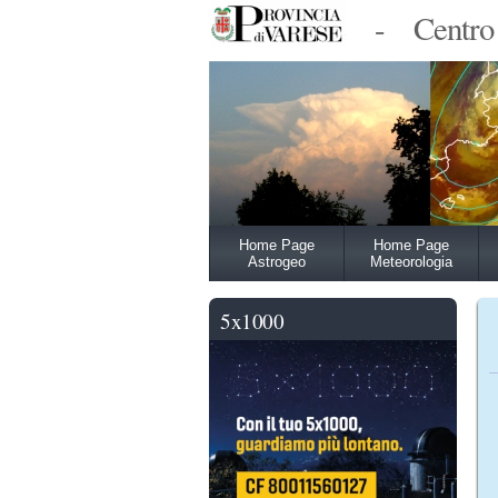
-
Centro
Home Page
Home Page
Astrogeo
Meteorologia
5x1000