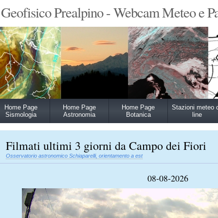
 Geofisico Prealpino - Webcam Meteo e P
Home Page
Home Page
Home Page
Stazioni meteo 
Sismologia
Astronomia
Botanica
line
Filmati ultimi 3 giorni da Campo dei Fiori
Osservatorio astronomico Schiaparelli, orientamento a est
08-08-2026