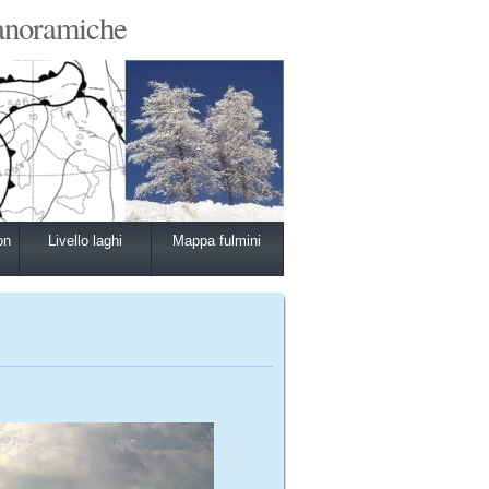
anoramiche
on
Livello laghi
Mappa fulmini