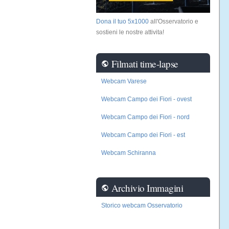
Dona il tuo 5x1000
all'Osservatorio e
sostieni le nostre attivita!
Filmati time-lapse
public
Webcam Varese
Webcam Campo dei Fiori - ovest
Webcam Campo dei Fiori - nord
Webcam Campo dei Fiori - est
Webcam Schiranna
Archivio Immagini
public
Storico webcam Osservatorio